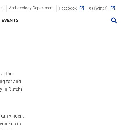
nt
Archaeology Department
Facebook
X (twitter)
EVENTS
" at the
ng for and
y In Dutch)
 kan vinden.
orieten in