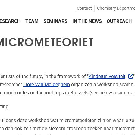
Contact
Chemistry Departme
ESEARCH
TEAM
SEMINARS
IN THE NEWS
OUTREACH
 MICROMETEORIET
ientists of the future, in the framework of "
Kinderuniversiteit
researcher
Flore Van Maldeghem
organized a workshop searchi
icrometeorites on the roof-tops in Brussels (see below a summar
ting
n tijdens deze workshop wat micrometeorieten zijn en waar je ze
n dan ook zelf met de stereomicroscoop zoeken naar micromete