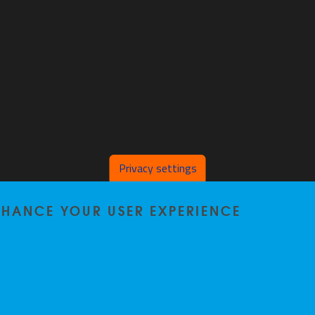
Privacy settings
ENHANCE YOUR USER EXPERIENCE
Home
|
Staff
|
Research
|
Seminars
|
BB-Lab
|
News
|
Outreach
|
Events