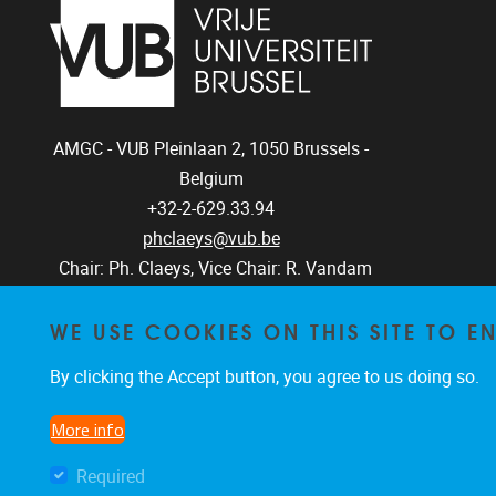
AMGC - VUB
Pleinlaan 2, 1050
Brussels -
Belgium
+32-2-629.33.94
phclaeys@vub.be
Chair: Ph. Claeys, Vice Chair: R. Vandam
WE USE COOKIES ON THIS SITE TO 
By clicking the Accept button, you agree to us doing so.
More info
Required