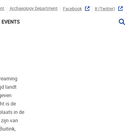
nt
Archaeology Department
Facebook
X (twitter)
EVENTS
treaming
jd landt
 geven
ht is de
plaats in de
zijn van
Buitink,