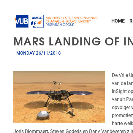
Skip to main content
HOME
R
MARS LANDING OF IN
MONDAY 26/11/2018
De Vrije 
van de lan
InSight o
vanuit Pas
opvolger v
promotiez
harte welk
Joris Blommaert, Steven Goderis en Dany Vanbeveren zij