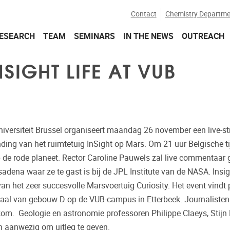
Contact
Chemistry Departme
ESEARCH
TEAM
SEMINARS
IN THE NEWS
OUTREACH
SIGHT LIFE AT VUB
Universiteit Brussel organiseert maandag 26 november een live-s
ding van het ruimtetuig InSight op Mars. Om 21 uur Belgische ti
p de rode planeet. Rector Caroline Pauwels zal live commentaar
adena waar ze te gast is bij de JPL Institute van de NASA. Insig
an het zeer succesvolle Marsvoertuig Curiosity. Het event vindt 
aal van gebouw D op de VUB-campus in Etterbeek. Journalisten 
om. Geologie en astronomie professoren Philippe Claeys, Stijn 
n aanwezig om uitleg te geven.